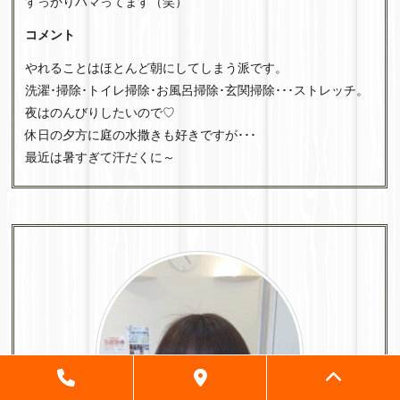
すっかりハマってます（笑）
コメント
やれることはほとんど朝にしてしまう派です。
洗濯･掃除･トイレ掃除･お風呂掃除･玄関掃除･･･ストレッチ。
夜はのんびりしたいので♡
休日の夕方に庭の水撒きも好きですが･･･
最近は暑すぎて汗だくに～