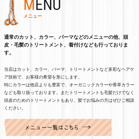
MENU
ご予約前日に『明日のご予約』メールが届きます。
メールのご確認お願い致します。
メニュー
日時のお間違えの無いようお願いいたします。
通常のカット、カラー、パーマなどのメニューの他、頭
皮・毛髪のトリートメント、着付けなども行っておりま
2026.01.31
す。
【STAFF】更新しました。
当店はカット、カラー、パーマ、トリートメントなど多彩なヘアケ
ア技術で、お客様の希望を形にします。
2026.01.16
特にカラーは他店よりも豊富で、オーガニックカラーや香草カラー
【STAFF】更新しました。
なども取り扱っております。またトリートメントも毛髪だけでなく
頭皮のためのトリートメントもあり、髪でお悩みの方はぜひご相談
本年も宜しくお願い致します。
ください。
皆様のご予約を心よりお待ちしております。
2025.12.01
【STAFF】【ITEM】更新しました。