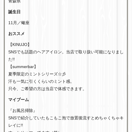
青森県
誕生日
11月／蠍座
おススメ
【KINUJO】
SNSでも話題のヘアアイロン。当店で取り扱い可能になりまし
た!!
【summerbar】
夏季限定のミントシリーズ☆彡
汗も一気に引くくらいのミント感。
只今、ご希望の方は当店で体感できます。
マイブーム
『お風呂掃除』
SNSで紹介していたもこもこ泡で放置後流すとめちゃくちゃキ
レイに!!