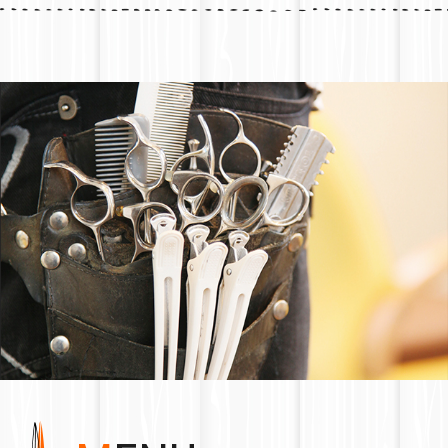
2026.07.01
【STAFF】【MENU】更新しました
【料金改定のお知らせ】
7月1日より物価高騰や光熱費の価格上昇により、料金を改
定致しました。
何卒ご理解いただけますようお願い申し上げます。
2026.05.01
【STAFF】更新しました。
2026.04.01
【STAFF】【COPON】更新しました。
【ご予約について】
WEB予約が確定いたしますとご登録メールアドレスに確認
メールが届きます。