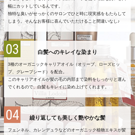
幅にカットしているんです。
独特な臭いがせっかくのサロンでひと時に現実感をもたらして
しまう。そんなお客様に喜んでいただけること間違いなし♪
03
白髪へのキレイな染まり
3種のオーガニックキャリアオイル（オリーブ、ローズヒッ
プ、グレープシード）を配合。
このキャリアオイルが髪の毛の内部まで染料をしっかりと運ん
でくれるので、白髪もキレイに染め上げてくれます。
04
繰り返しても美しく艶やかな髪
フェンネル、カレンデュラなどのオーガニック植物エキスが髪